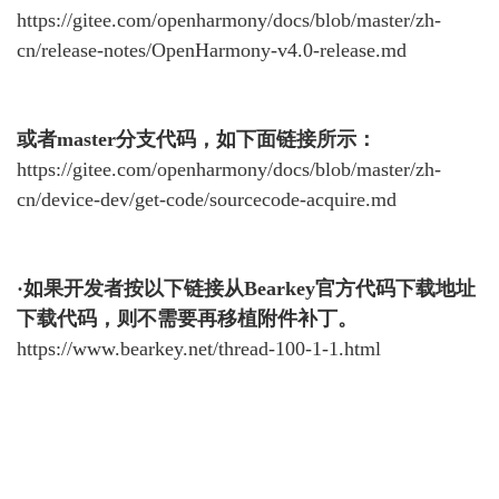
https://gitee.com/openharmony/docs/blob/master/zh-
cn/release-notes/OpenHarmony-v4.0-release.md
或者master分支代码，如下面链接所示：
https://gitee.com/openharmony/docs/blob/master/zh-
cn/device-dev/get-code/sourcecode-acquire.md
·如果开发者按以下链接从Bearkey官方代码下载地址
下载代码，则不需要再移植附件补丁。
https://www.bearkey.net/thread-100-1-1.html