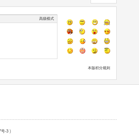
高级模式
本版积分规则
7号-3
)