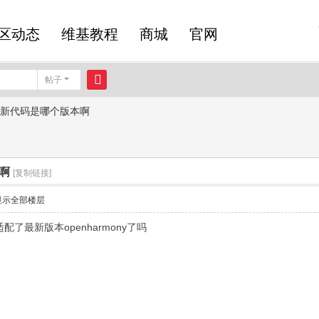
区动态
维基教程
商城
官网
帖子
搜
C最新代码是哪个版本啊
索
本啊
[复制链接]
显示全部楼层
配了最新版本openharmony了吗