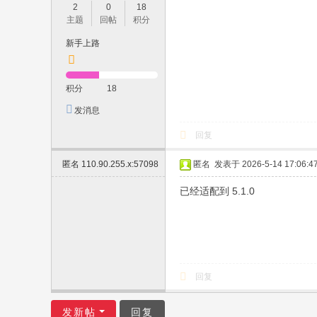
2
0
18
主题
回帖
积分
新手上路
积分
18
发消息
回复
匿名
110.90.255.x:57098
匿名
发表于 2026-5-14 17:06:4
已经适配到 5.1.0
回复
发新帖
回复