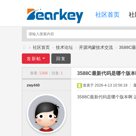
社区首页
社
»
社区首页
›
技术论坛
›
开源鸿蒙技术交流
›
3588
B
发新帖
回复
ea
3588C最新代码是哪个版
查看:
1308
|
回复:
1
rk
ey
zwy440
发表于 2026-4-13 10:56:18
|
开
3588C最新代码是哪个版本啊 适
发
社
区