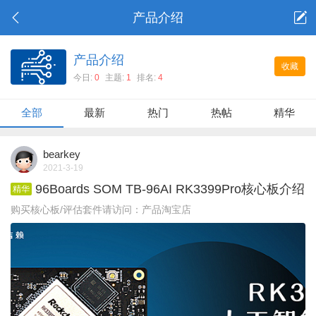
产品介绍
产品介绍
收藏
今日:
0
主题:
1
排名:
4
全部
最新
热门
热帖
精华
bearkey
2021-3-19
96Boards SOM TB-96AI RK3399Pro核心板介绍
精华
购买核心板/评估套件请访问：产品淘宝店