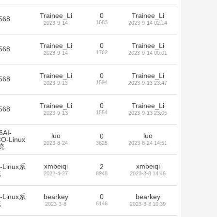
Trainee_Li
0
Trainee_Li
568
1683
2023-9-14
2023-9-14 02:14
Trainee_Li
0
Trainee_Li
568
1762
2023-9-14
2023-9-14 00:01
Trainee_Li
0
Trainee_Li
568
1594
2023-9-13
2023-9-13 23:47
Trainee_Li
0
Trainee_Li
568
1554
2023-9-13
2023-9-13 23:05
6AI-
luo
luo
0
O-Linux
2023-8-24
3625
2023-8-24 14:51
统
xmbeiqi
xmbeiqi
-Linux系
2
统
2022-4-27
8948
2023-3-8 14:46
-Linux系
bearkey
0
bearkey
统
6146
2023-3-8
2023-3-8 10:39