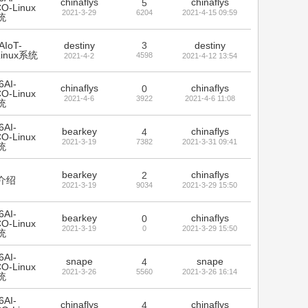
chinaflys
chinaflys
5
O-Linux
2021-3-29
6204
2021-4-15 09:59
统
AIoT-
destiny
3
destiny
Linux系统
4598
2021-4-2
2021-4-12 13:54
6AI-
chinaflys
chinaflys
0
O-Linux
2021-4-6
3922
2021-4-6 11:08
统
6AI-
bearkey
chinaflys
4
O-Linux
2021-3-19
7382
2021-3-31 09:41
统
bearkey
chinaflys
2
介绍
2021-3-19
9034
2021-3-29 15:50
6AI-
bearkey
chinaflys
0
O-Linux
2021-3-19
0
2021-3-29 15:50
统
6AI-
snape
snape
4
O-Linux
2021-3-26
5560
2021-3-26 16:14
统
6AI-
chinaflys
chinaflys
4