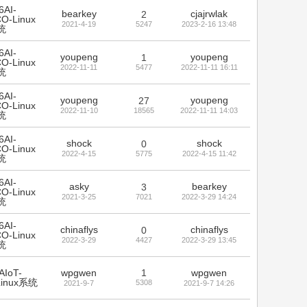
6AI-
bearkey
cjajrwlak
2
O-Linux
2021-4-19
5247
2023-2-16 13:48
统
6AI-
youpeng
youpeng
1
O-Linux
2022-11-11
5477
2022-11-11 16:11
统
6AI-
youpeng
youpeng
27
O-Linux
2022-11-10
18565
2022-11-11 14:03
统
6AI-
shock
shock
0
O-Linux
2022-4-15
5775
2022-4-15 11:42
统
6AI-
asky
bearkey
3
O-Linux
2021-3-25
7021
2022-3-29 14:24
统
6AI-
chinaflys
chinaflys
0
O-Linux
2022-3-29
4427
2022-3-29 13:45
统
AIoT-
wpgwen
1
wpgwen
Linux系统
5308
2021-9-7
2021-9-7 14:26