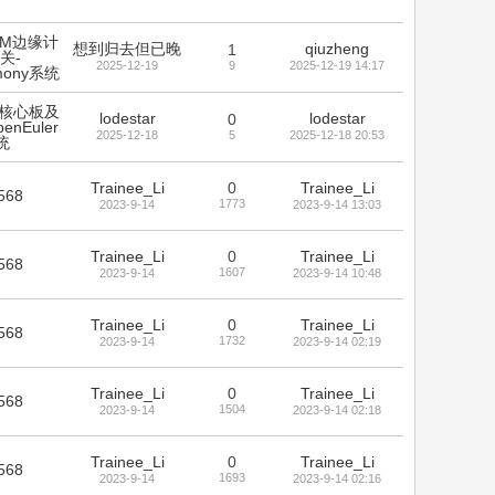
8HM边缘计
想到归去但已晚
qiuzheng
1
关-
2025-12-19
9
2025-12-19 14:17
mony系统
8C核心板及
lodestar
lodestar
0
nEuler
2025-12-18
5
2025-12-18 20:53
统
Trainee_Li
0
Trainee_Li
568
1773
2023-9-14
2023-9-14 13:03
Trainee_Li
0
Trainee_Li
568
1607
2023-9-14
2023-9-14 10:48
Trainee_Li
0
Trainee_Li
568
1732
2023-9-14
2023-9-14 02:19
Trainee_Li
0
Trainee_Li
568
1504
2023-9-14
2023-9-14 02:18
Trainee_Li
0
Trainee_Li
568
1693
2023-9-14
2023-9-14 02:16