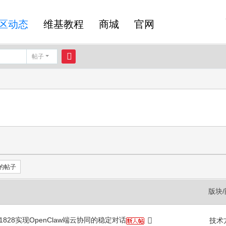
区动态
维基教程
商城
官网
帖子
搜
索
的帖子
版块
+RK1828实现OpenClaw端云协同的稳定对话
技术