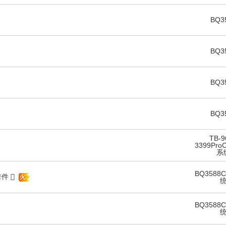
BQ3
BQ3
BQ3
BQ3
TB-9
3399ProC
系
BQ3588C
套件
火
BQ3588C