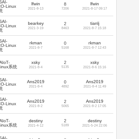
6AI-
lfwin
lfwin
8
O-Linux
2021-8-13
7206
2021-8-17 09:17
统
6AI-
bearkey
tianlj
2
O-Linux
2021-3-19
8463
2021-8-7 15:18
统
6AI-
rkman
rkman
0
O-Linux
2021-8-7
5168
2021-8-7 12:43
统
AIoT-
xsky
2
xsky
Linux系统
5135
2021-8-4
2021-8-6 15:16
6AI-
Ans2019
Ans2019
0
O-Linux
2021-8-4
4892
2021-8-4 11:49
统
6AI-
Ans2019
Ans2019
2
O-Linux
2021-8-2
5065
2021-8-2 17:05
统
AIoT-
destiny
2
destiny
Linux系统
5189
2021-4-12
2021-5-24 22:06
6AI-