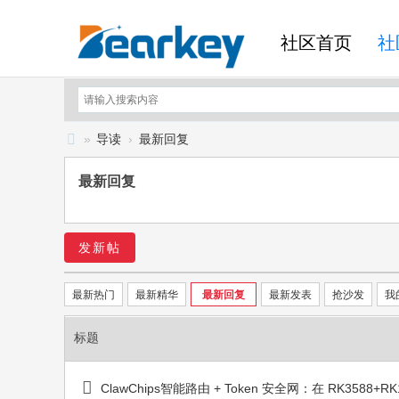
社区首页
社
»
导读
›
最新回复
B
最新回复
ea
rk
ey
发新帖
开
发
最新热门
最新精华
最新回复
最新发表
抢沙发
我
社
标题
区
ClawChips智能路由 + Token 安全网：在 RK3588